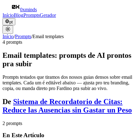
0xminds
Início
Blog
Prompts
Gerador
pt
Início
/
Prompts
/
Email templates
4 prompts
Email templates: prompts de AI prontos
pra subir
Prompts testados que tiramos dos nossos guias densos sobre email
templates. Cada um é editável abaixo — ajusta pro teu branding,
copia, ou manda direto pro Fardino pra subir ao vivo.
De
Sistema de Recordatorio de Citas:
Reduce las Ausencias sin Gastar un Peso
2 prompts
En Este Artículo