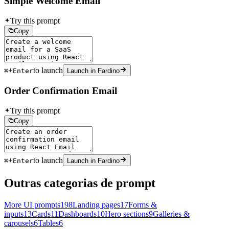
Simple Welcome Email
Try this prompt
Copy
+
to launch
⌘
Enter
Launch in Fardino
Order Confirmation Email
Try this prompt
Copy
+
to launch
⌘
Enter
Launch in Fardino
Outras categorias de prompt
More UI prompts
198
Landing pages
17
Forms &
inputs
13
Cards
11
Dashboards
10
Hero sections
9
Galleries &
carousels
6
Tables
6